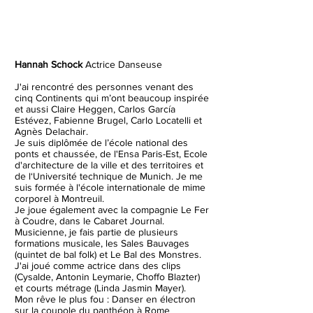
Hannah Schock
Actrice Danseuse
J'ai rencontré des personnes venant des
cinq Continents qui m’ont beaucoup inspirée
et aussi Claire Heggen, Carlos García
Estévez, Fabienne Brugel, Carlo Locatelli et
Agnès Delachair.
Je suis diplômée de l’école national des
ponts et chaussée, de l'Ensa Paris-Est, Ecole
d'architecture de la ville et des territoires et
de l‘Université technique de Munich. Je me
suis formée à l'école internationale de mime
corporel à Montreuil.
Je joue également avec la compagnie Le Fer
à Coudre, dans le Cabaret Journal.
Musicienne, je fais partie de plusieurs
formations musicale, les Sales Bauvages
(quintet de bal folk) et Le Bal des Monstres.
J'ai joué comme actrice dans des clips
(Cysalde, Antonin Leymarie, Choffo Blazter)
et courts métrage (Linda Jasmin Mayer).
Mon rêve le plus fou : Danser en électron
sur la coupole du panthéon à Rome